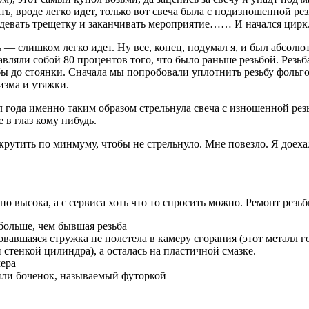
ть, вроде легко идет, только вот свеча была с подизношенной ре
 надевать трещетку и заканчивать мероприятие…… И начался цирк
 — слишком легко идет. Ну все, конец, подумал я, и был абсолют
вляли собой 80 процентов того, что было раньше резьбой. Резьба
бы до стоянки. Сначала мы попробовали уплотнить резьбу фольго
изма и утяжки.
л года именно таким образом стрельнула свеча с изношенной ре
 в глаз кому нибудь.
крутить по минмуму, чтобы не стрельнуло. Мне повезло. Я доехал
очно высока, а с сервиса хоть что то спросить можно. Ремонт ре
больше, чем бывшая резьба
вавшаяся стружка не полетела в камеру сгорания (этот металл го
стенкой цилиндра), а осталась на пластичной смазке.
мера
или боченок, называемый футоркой