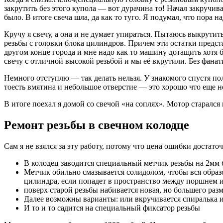
закрутить без этого купола — вот дурачина то! Начал закручива
было. В итоге свеча шла, да как то туго. Я подумал, что пора
Кручу я свечу, а она и не думает упираться. Пытаюсь выкрутить
резьбы с головки блока цилиндров. Причем эти остатки предста
другом конце города и мне надо как то машину дотащить хотя 
свечу с отличной высокой резьбой и мы её вкрутили. Без фанат
Немного отступлю — так делать нельзя. У знакомого спустя по
тоесть вмятина и небольшое отверстие — это хорошо что еще не
В итоге поехал я домой со свечой «на соплях». Мотор старался 
Ремонт резьбы в свечном колодце
Сам я не взялся за эту работу, потому что цена ошибки достат
В колодец заводится специальный метчик резьбы на 2мм 
Метчик обильно смазывается солидолом, чтобы вся образо
цилиндра, если попадет в пространство между поршнем и 
поверх старой резьбы набивается новая, но большего раз
Далее возможны варианты: или вкручивается спиралька 
И то и то садится на специальный фиксатор резьбы