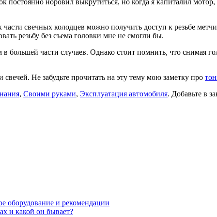
ок постоянно норовил выкрутиться, но когда я капиталил мотор
 части свечных колодцев можно получить доступ к резьбе метчиком
вать резьбу без съема головки мне не смогли бы.
 в большей части случаев. Однако стоит помнить, что снимая го
свечей. Не забудьте прочитать на эту тему мою заметку про
тон
нания
,
Своими руками
,
Эксплуатация автомобиля
. Добавьте в з
мое оборудование и рекомендации
ах и какой он бывает?