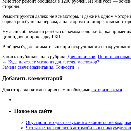
Мне этот ремонт обошелся в 1200 рублей. Из минусов — бочен
стороны.
Ремонтируются далеко не все моторы, и даже на одном моторе к
сорвал резьбу не на первом, а на втором цилиндре, отмемонтиро
Ну а способ ремонта резьбы со съемом головки блока применим
цилиндров и прокладку ГБЦ.
В общем будьте внимательны при откручивании и закручивании 
Запись опубликована в рубрике
Для новичков
,
Просто воспоми
←
Куда исчезает масло из двигателя, масложор?
Замена свечей зажигания. Тонкости
→
Добавить комментарий
Для отправки комментария вам необходимо
авторизоваться
.
Новое на сайте
Обустройство ультразвукового кабинета: необходи
Что такое электролит в автомобильных аккумулятор