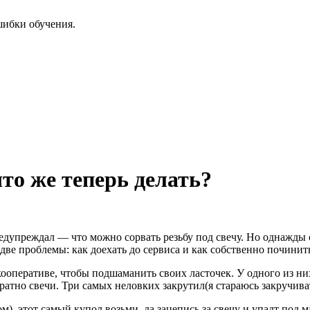
шибки обучения.
что же теперь делать?
 предупреждал — что можно сорвать резьбу под свечу. Но однажды 
две проблемы: как доехать до сервиса и как собственно починит
ооперативе, чтобы подшаманить своих ласточек. У одного из ни
атно свечи. Три самых неловких закрутил(я стараюсь закручиват
), этот самый купол возьми, да зацепись за свечу и упадт под 