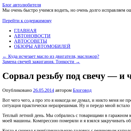
Блог автолюбителя
Мы очень быстро учимся водить, но очень долго исправляем о
Перейти к содержимому
ГЛАВНАЯ
АВТОНОВОСТИ
АВТОСОВЕТЫ
ОБЗОРЫ АВТОМОБИЛЕЙ
←
Куда исчезает масло из двигателя, масложор?
Замена свечей зажигания. Тонкости
→
Сорвал резьбу под свечу — и 
Опубликовано
26.05.2014
автором
Блоговод
Вот чего чего, а про это я никогда не думал, и никто меня не
ситуация практически неразрешимая. Ну и передо мной встало 
Теплый летний день. Мы собрались с товарищами в гаражном к
моей машины. Компрессию померяли и я взялся закручивать обр
Когда я снимал ключ(специальную головку с резиновым куполом