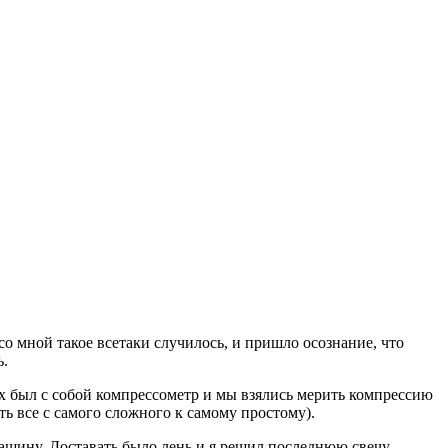
со мной такое всетаки случилось, и пришло осознание, что
ь.
х был с собой компрессометр и мы взялись мерить компрессию
ь все с самого сложного к самому простому).
машину. Доставать было лень и я решил последнюю свечу