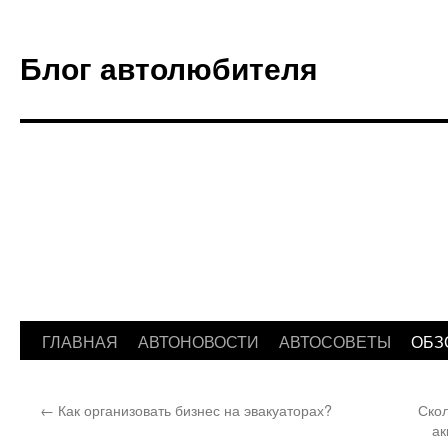
Блог автолюбителя
ГЛАВНАЯ
АВТОНОВОСТИ
АВТОСОВЕТЫ
ОБЗ
Перейти
к
←
Как организовать бизнес на эвакуаторах?
Скол
содержимому
ак