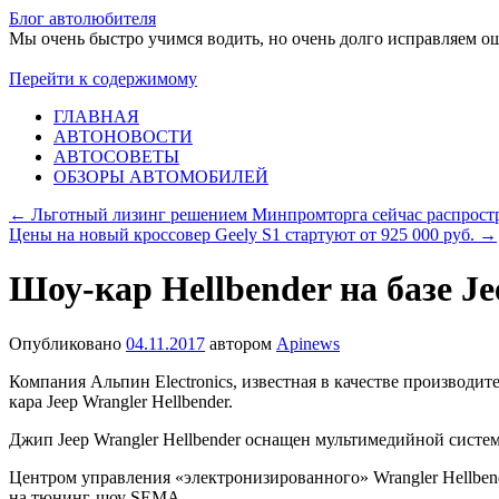
Блог автолюбителя
Мы очень быстро учимся водить, но очень долго исправляем о
Перейти к содержимому
ГЛАВНАЯ
АВТОНОВОСТИ
АВТОСОВЕТЫ
ОБЗОРЫ АВТОМОБИЛЕЙ
←
Льготный лизинг решением Минпромторга сейчас распростр
Цены на новый кроссовер Geely S1 стартуют от 925 000 руб.
→
Шоу-кар Hellbender на базе J
Опубликовано
04.11.2017
автором
Apinews
Компания Альпин Electronics, известная в качестве производит
кара Jeep Wrangler Hellbender.
Джип Jeep Wrangler Hellbender оснащен мультимедийной систе
Центром управления «электронизированного» Wrangler Hellbe
на тюнинг-шоу SEMA.