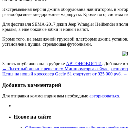
Экстремальная версия джипа оборудована навигатором, в котор
разнообразные внедорожные маршруты. Кроме того, система и
Для фестиваля SEMA-2017 джип Jeep Wrangler Hellbender впол
крылья, а еще боковые юбки и новый капот.
Кроме того, на выдвижной грузовой платформе джипа установле
установлена пушка, стреляющая футболками.
Запись опубликована в рубрике
АВТОНОВОСТИ
. Добавьте в
←
Льготный лизинг решением Минпромторга сейчас распростр
Цены на новый кроссовер Geely S1 стартуют от 925 000 руб.
→
Добавить комментарий
Для отправки комментария вам необходимо
авторизоваться
.
Новое на сайте
Обустройство ультразвукового кабинета: необходи