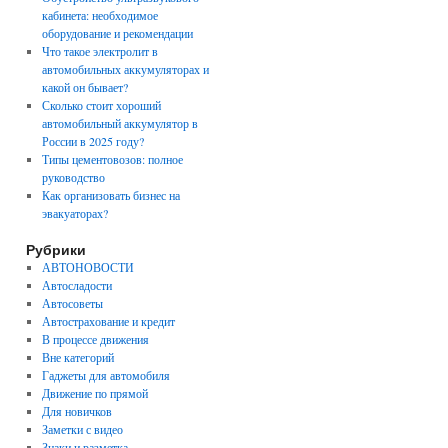
кабинета: необходимое
оборудование и рекомендации
Что такое электролит в
автомобильных аккумуляторах и
какой он бывает?
Сколько стоит хороший
автомобильный аккумулятор в
России в 2025 году?
Типы цементовозов: полное
руководство
Как организовать бизнес на
эвакуаторах?
Рубрики
АВТОНОВОСТИ
Автосладости
Автосоветы
Автострахование и кредит
В процессе движения
Вне категорий
Гаджеты для автомобиля
Движение по прямой
Для новичков
Заметки с видео
Знаки и разметка