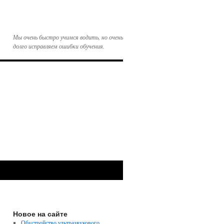
Мы очень быстро учимся водить, но очень
долго исправляем ошибки обучения.
Новое на сайте
Обустройство ультразвукового