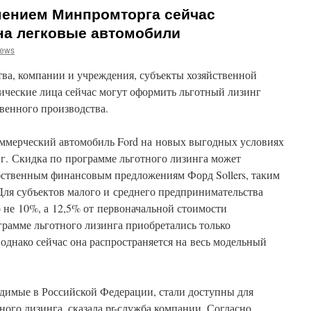
шением Минпромторга сейчас
на легковые автомобили
news
ва, компании и учреждения, субъекты хозяйственной
ические лица сейчас могут оформить льготный лизинг
венного производства.
оммерческий автомобиль Ford на новых выгодных условиях
 г. Скидка по программе льготного лизинга может
бственным финансовым предложениям Форд Sollers, таким
Для субъектов малого и среднего предпринимательства
 не 10%, а 12,5% от первоначальной стоимости
грамме льготного лизинга приобретались только
однако сейчас она распространяется на весь модельный
димые в Российской Федерации, стали доступны для
ного лизинга, сказала pr-служба компании. Согласно