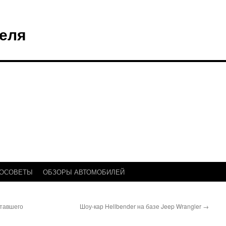
еля
ТОСОВЕТЫ
ОБЗОРЫ АВТОМОБИЛЕЙ
ставшего
Шоу-кар Hellbender на базе Jeep Wrangler
→