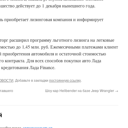
шество действует до 1 декабря нынешнего года.
ь приобретает лизинговая компания и информирует
орг расширил программу льготного лизинга на легковые
имостью до 1,45 млн. руб. Ежемесячными платежами клиент
й приобретения автомобиля и остаточной стоимостью
о контракта. Для всех способов покупки авто Лада
кредитования Лада Finance.
ОВОСТИ
. Добавьте в закладки
постоянную ссылку
.
ставшего
Шоу-кар Hellbender на базе Jeep Wrangler
→
й
 необходимо
авторизоваться
.