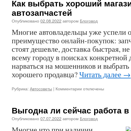
Как выбрать хороший магаз
грузов
автозапчастей
Опубликовано
02.08.2022
автором
Блоговод
Многие автовладельцы уже успели 
преимущество онлайн-покупок: запч
стоят дешевле, доставка быстрая, не
всему городу в поисках конкретной 
нарваться на мошенников и выбрать
хорошего продавца?
Читать далее
→
Рубрика:
Автосоветы
|
Комментарии
к
отключены
записи
Как
выбрать
Выгодна ли сейчас работа в
хороший
магазин
Опубликовано
07.07.2022
автором
Блоговод
автозапчастей
Многие что при наличии