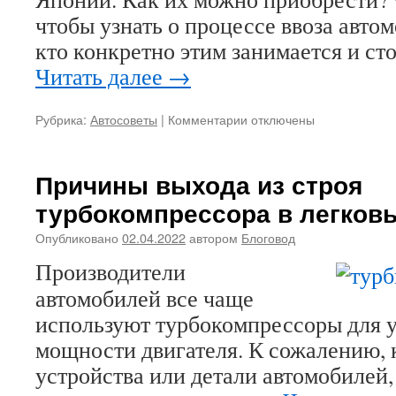
чтобы узнать о процессе ввоза авто
кто конкретно этим занимается и сто
Читать далее
→
Рубрика:
Автосоветы
|
Комментарии
к
отключены
записи
Как
купить
Причины выхода из строя
автомобиль
турбокомпрессора в легков
с
японского
Опубликовано
02.04.2022
автором
Блоговод
рынка?
Производители
автомобилей все чаще
используют турбокомпрессоры для 
мощности двигателя. К сожалению, к
устройства или детали автомобилей