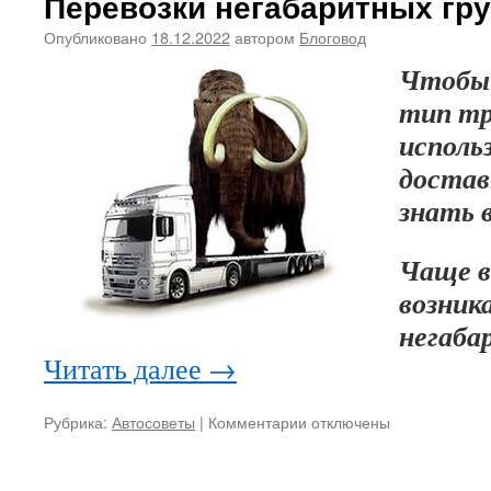
Перевозки негабаритных гру
Опубликовано
18.12.2022
автором
Блоговод
Чтобы 
тип тр
исполь
достав
знать в
Чаще в
возник
негаба
Читать далее
→
Рубрика:
Автосоветы
|
Комментарии
к
отключены
записи
Перевозки
негабаритных