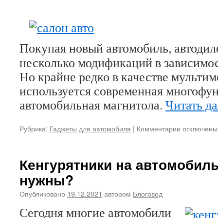
Покупая новый автомобиль, автодил
несколько модификаций в зависимос
Но крайне редко в качестве мульти
используется современная многофу
автомобильная магнитола.
Читать д
Рубрика:
Гаджеты для автомобиля
|
Комментарии
к
отключены
записи
Штатные
магнитолы
Кенгурятники на автомобиль
Hyundai
нужны?
—
получите
Опубликовано
19.12.2021
автором
Блоговод
больше
комфорта
Сегодня многие автомобили
и