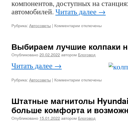
компонентов, доступных на станция
автомобилей.
Читать далее
→
Рубрика:
Автосоветы
|
Комментарии
к
отключены
записи
Как
осуществляется
Выбираем лучшие колпаки н
разборка
деталей
Опубликовано
20.02.2022
автором
Блоговод
автомобилей
Читать далее
→
для
утилизации?
Рубрика:
Автосоветы
|
Комментарии
к
отключены
записи
Выбираем
лучшие
Штатные магнитолы Hyundai
колпаки
больше комфорта и возможн
на
колеса
Опубликовано
15.01.2022
автором
Блоговод