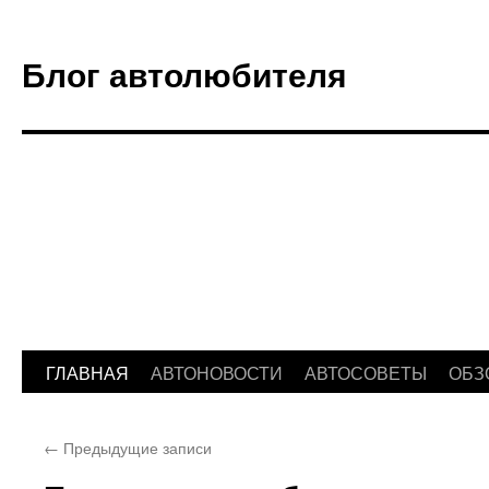
Блог автолюбителя
ГЛАВНАЯ
АВТОНОВОСТИ
АВТОСОВЕТЫ
ОБЗ
Перейти
к
←
Предыдущие записи
содержимому