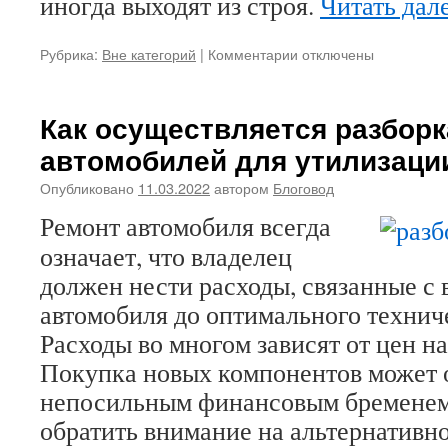
иногда выходят из строя.
Читать дал
Рубрика:
Вне категорий
|
Комментарии
к
отключены
записи
Причины
выхода
Как осуществляется разборк
из
автомобилей для утилизаци
строя
турбокомпрессора
Опубликовано
11.03.2022
автором
Блоговод
в
легковых
Ремонт автомобиля всегда
автомобилях
означает, что владелец
должен нести расходы, связанные с
автомобиля до оптимального технич
Расходы во многом зависят от цен на
Покупка новых компонентов может 
непосильным финансовым бременем,
обратить внимание на альтернативн