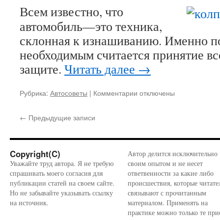
Всем известно, что
автомобиль—это техника,
склонная к изнашиванию. Именно п
необходимым считается принятие в
защите.
Читать далее
→
Рубрика:
Автосоветы
|
Комментарии
к
отключены
записи
Популярные
←
Предыдущие записи
размеры
колпаков
на
диски
Copyright(C)
Автор делится исключительно
автомобилей
Уважайте труд автора. Я не требую
своим опытом и не несет
спрашивать моего согласия для
ответвенности за какие либо
публикации статей на своем сайте.
происшествия, которые читате
Но не забывайте указывать ссылку
связывают с прочитанным
на источник.
материалом. Применять на
практике можно только те при