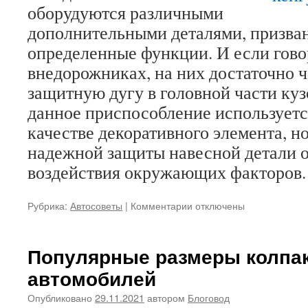
оборудуются различными
возможнос
в
дополнительными деталями, призва
авто
определенные функции. И если гово
внедорожниках, на них достаточно 
защитную дугу в головной части куз
данное приспособление используется
качестве декоративного элемента, но
надежной защиты навесной детали о
воздействия окружающих факторов
Рубрика:
Автосоветы
|
Комментарии
к
отключены
записи
Кенгурятники
на
Популярные размеры колпак
автомобиль,
автомобилей
зачем
они
Опубликовано
29.11.2021
автором
Блоговод
нужны?