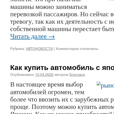
машины можно заниматься
перевозкой пассажиров. Но сейчас в
тревогу, так как их деятельность с 
собственной машины перестает быть
Читать далее
→
Рубрика:
АВТОНОВОСТИ
|
Комментарии
к
отключены
записи
Выгодна
ли
Как купить автомобиль с яп
сейчас
работа
Опубликовано
10.04.2022
автором
Блоговод
в
В настоящее время выбор
такси?
автомобилей огромен, тем
более что ввозить их с зарубежных 
проще. Поэтому можно купить автом
Японии. Как их можно приобрести? 