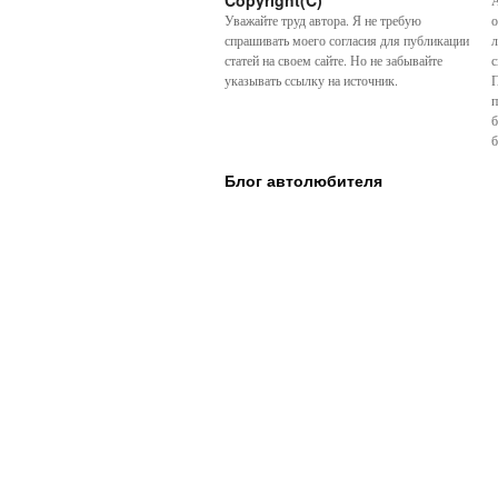
Copyright(C)
А
Уважайте труд автора. Я не требую
о
спрашивать моего согласия для публикации
л
статей на своем сайте. Но не забывайте
с
указывать ссылку на источник.
П
п
б
б
Блог автолюбителя