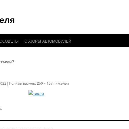
еля
ТОСОВЕТЫ
ОБЗОРЫ АВТОМОБИЛЕЙ
 такси?
2022
|
Полный размер:
250 × 157
пикселей
у
.