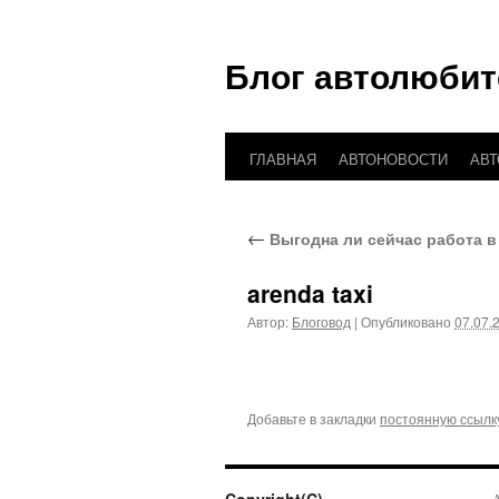
Блог автолюбит
ГЛАВНАЯ
АВТОНОВОСТИ
АВ
Перейти
к
←
Выгодна ли сейчас работа в
содержимому
arenda taxi
Автор:
Блоговод
|
Опубликовано
07.07.
Добавьте в закладки
постоянную ссылк