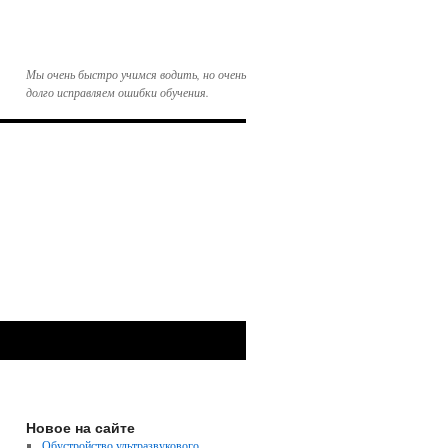
Мы очень быстро учимся водить, но очень
долго исправляем ошибки обучения.
Новое на сайте
Обустройство ультразвукового