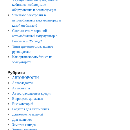
кабинета: необходимое
оборудование и рекомендации
Что такое электролит в
автомобильных аккумуляторах и
какой он бывает?
Сколько стоит хороший
автомобильный аккумулятор в
России в 2025 году?
Типы цементовозов: полное
руководство
Как организовать бизнес на
эвакуаторах?
Рубрики
АВТОНОВОСТИ
Автосладости
Автосоветы
Автострахование и кредит
В процессе движения
Вне категорий
Гаджеты для автомобиля
Движение по прямой
Для новичков
Заметки с видео
Знаки и разметка