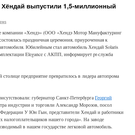
е Хёндай выпустили 1,5-миллионный
news
оде компании «Хендэ» (ООО «Хендэ Мотор Мануфактуринг
 состоялась праздничная церемония, приуроченная к
втомобиля. Юбилейным стал автомобиль Хендай Solaris
омплектации Elegance с АКПП, информирует pr-служба
ой столице предприятие превратилось в лидера автопрома
исутствовали: губернатор Санкт-Петербурга
Георгий
стра индустрии и торговли Александр Морозов, посол
 Федерации У Юн Гын, представители Хендай и работники
х налогоплательщиков нашего города». На заводе
зводимый в нашем государстве легковой автомобиль.