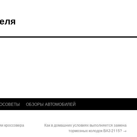
еля
ТОСОВЕТЫ
ОБЗОРЫ АВТОМОБИЛЕЙ
ии кроссовера
Как в домашних условиях выполняется замена
тормозных колодок ВАЗ 2115?
→