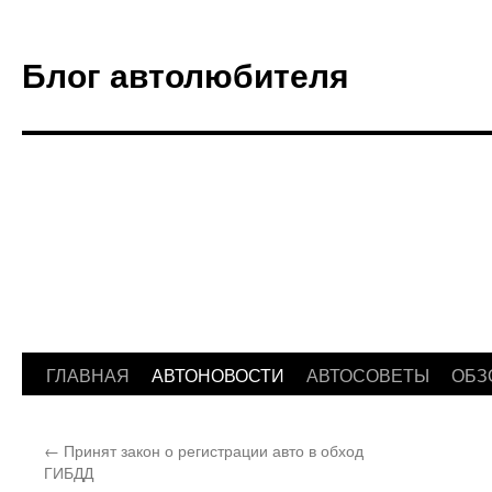
Блог автолюбителя
ГЛАВНАЯ
АВТОНОВОСТИ
АВТОСОВЕТЫ
ОБЗ
Перейти
к
←
Принят закон о регистрации авто в обход
содержимому
ГИБДД