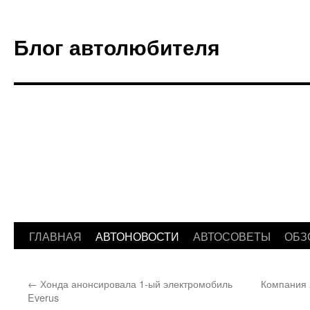
Блог автолюбителя
ГЛАВНАЯ
АВТОНОВОСТИ
АВТОСОВЕТЫ
ОБЗ
Перейти
к
←
Хонда анонсировала 1-ый электромобиль
Компания 
содержимому
Everus