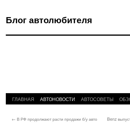
Блог автолюбителя
ГЛАВНАЯ
АВТОНОВОСТИ
АВТОСОВЕТЫ
ОБЗ
Перейти
к
←
В РФ продолжают расти продажи б/у авто
Benz выпус
содержимому