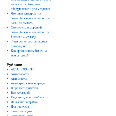
кабинета: необходимое
оборудование и рекомендации
Что такое электролит в
автомобильных аккумуляторах и
какой он бывает?
Сколько стоит хороший
автомобильный аккумулятор в
России в 2025 году?
Типы цементовозов: полное
руководство
Как организовать бизнес на
эвакуаторах?
Рубрики
АВТОНОВОСТИ
Автосладости
Автосоветы
Автострахование и кредит
В процессе движения
Вне категорий
Гаджеты для автомобиля
Движение по прямой
Для новичков
Заметки с видео
Знаки и разметка