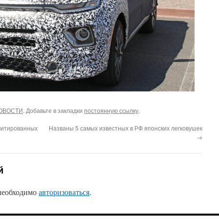
ОВОСТИ
. Добавьте в закладки
постоянную ссылку
.
митированных
Названы 5 самых известных в РФ японских легковушек
→
й
 необходимо
авторизоваться
.