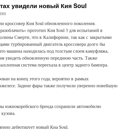
тах увидели новый Кия Soul‍
news
 кроссовер Кия Soul обновленного поколения.
«разоблачить» прототип Кия Soul 3 для испытаний в
олины Смерти, что в Калифорнии, так как с закрытыми
одами турбированный двигатель кроссовера долго бы
 что машина находилась под толстым слоем камуфляжа,
там увидеть обновленную переднюю часть. Также
выхлопная система переехала в центр заднего бампера.
ован на конец этого года, вероятно в рамках
нжелесе. Задние фары также получили уверенно новейшую
еры южнокорейского бренда сохранили автомобилю
кузова.
именно дебютирует новый Киа Soul.