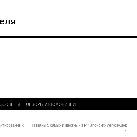
еля
ТОСОВЕТЫ
ОБЗОРЫ АВТОМОБИЛЕЙ
митированных
Названы 5 самых известных в РФ японских легковушек
→