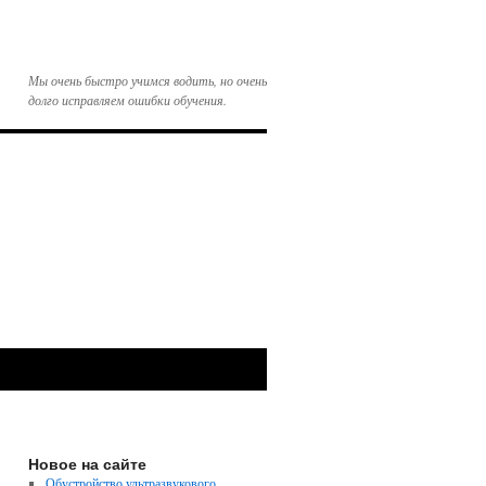
Мы очень быстро учимся водить, но очень
долго исправляем ошибки обучения.
Новое на сайте
Обустройство ультразвукового