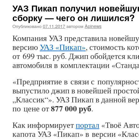
УАЗ Пикап получил новейшу
сборку — чего он лишился?
Опубликовано
07.11.2017
автором
Apinews
Компания УАЗ представила новейш
версию
УАЗ «Пикап»
, стоимость ко
от 699 тыс. руб. Джип обойдется кл
автомобиля в комплектации «Станда
«Предприятие в связи с популярно
выпустило джип в новейшей просто
„Классик“». УАЗ Пикап в данной ве
877 000 руб
по цене от
.
Как информирует
портал
«Твоё Авто
капота УАЗ «Пикап» в версии «Клас