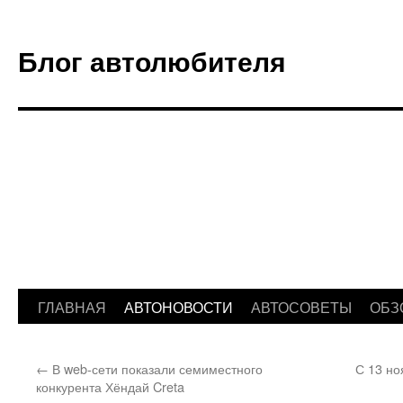
Блог автолюбителя
ГЛАВНАЯ
АВТОНОВОСТИ
АВТОСОВЕТЫ
ОБЗ
Перейти
к
←
В web-сети показали семиместного
С 13 но
содержимому
конкурента Хёндай Creta