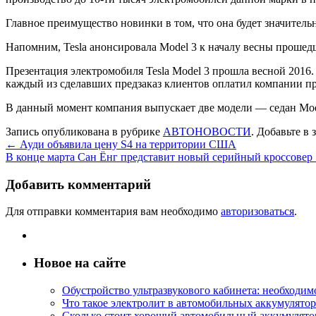
Главное преимущество новинки в том, что она будет значитель
Напомним, Tesla анонсировала Model 3 к началу весны прошедш
Презентация электромобиля Tesla Model 3 прошла весной 2016. 
каждый из сделавших предзаказ клиентов оплатил компании пр
В данный момент компания выпускает две модели — седан Mode
Запись опубликована в рубрике
АВТОНОВОСТИ
. Добавьте в
←
Ауди объявила цену S4 на территории США
В конце марта Сан Ёнг представит новый серийный кроссовер
Добавить комментарий
Для отправки комментария вам необходимо
авторизоваться
.
Новое на сайте
Обустройство ультразвукового кабинета: необходи
Что такое электролит в автомобильных аккумулятор
Сколько стоит хороший автомобильный аккумулятор