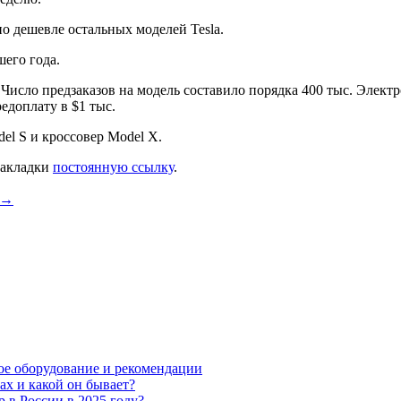
но дешевле остальных моделей Tesla.
его года.
Число предзаказов на модель составило порядка 400 тыс. Электр
едоплату в $1 тыс.
l S и кроссовер Model X.
 закладки
постоянную ссылку
.
→
мое оборудование и рекомендации
ах и какой он бывает?
 в России в 2025 году?