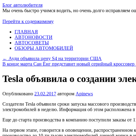
Блог автолюбителя
Мы очень быстро учимся водить, но очень долго исправляем о
Перейти к содержимому
ГЛАВНАЯ
АВТОНОВОСТИ
АВТОСОВЕТЫ
ОБЗОРЫ АВТОМОБИЛЕЙ
←
Ауди объявила цену S4 на территории США
В конце марта Сан Ёнг представит новый серийный кроссовер
Tesla объявила о создании эл
Опубликовано
23.02.2017
автором
Apinews
Создатели Tesla объявили сроки запуска массового производст
электромобилей в неделю. Информация об этом расположена в
Еще до старта производства в компанию поступили заказы от 11
На первом этапе, говорится в оповещении, распространенном к
производство до 10-ти тысяч электромобилей данной марки в 