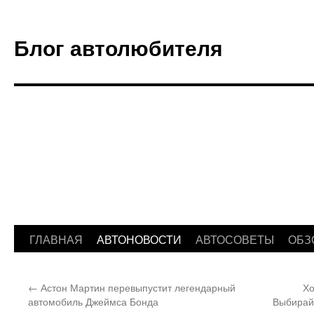
Блог автолюбителя
ГЛАВНАЯ
АВТОНОВОСТИ
АВТОСОВЕТЫ
ОБЗ
Перейти
к
←
Астон Мартин перевыпустит легендарный
Хо
содержимому
автомобиль Джеймса Бонда
Выбирай