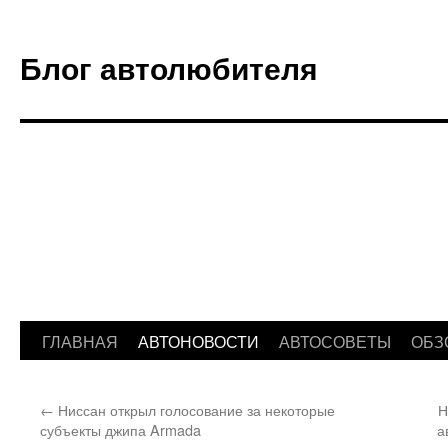
Блог автолюбителя
ГЛАВНАЯ
АВТОНОВОСТИ
АВТОСОВЕТЫ
ОБЗ
Перейти
к
←
Ниссан открыл голосование за некоторые
Н
содержимому
субъекты джипа Armada
а