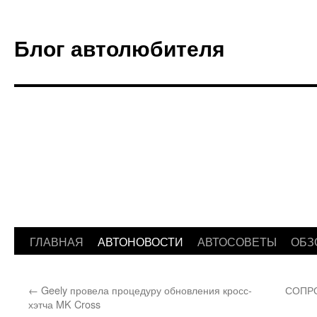
Блог автолюбителя
ГЛАВНАЯ
АВТОНОВОСТИ
АВТОСОВЕТЫ
ОБЗ
Перейти
к
←
Geely провела процедуру обновления кросс-
СОПР
содержимому
хэтча MK Cross