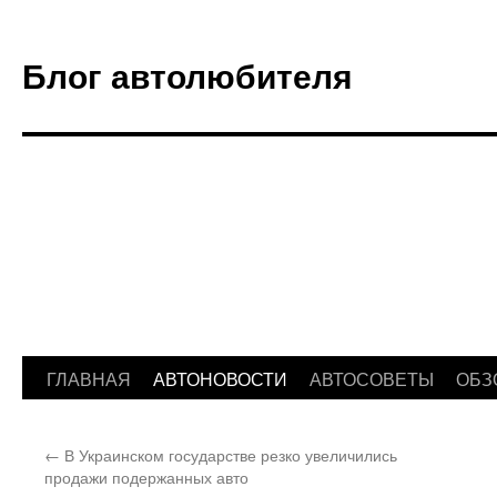
Блог автолюбителя
ГЛАВНАЯ
АВТОНОВОСТИ
АВТОСОВЕТЫ
ОБЗ
Перейти
к
←
В Украинском государстве резко увеличились
содержимому
продажи подержанных авто