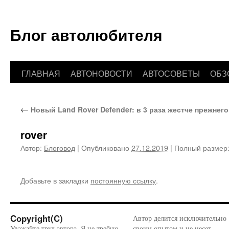
Блог автолюбителя
ГЛАВНАЯ
АВТОНОВОСТИ
АВТОСОВЕТЫ
ОБЗ
Перейти
к
←
Новый Land Rover Defender: в 3 раза жестче прежнего
содержимому
rover
Автор:
Блоговод
|
Опубликовано
27.12.2019
|
Полный размер
Добавьте в закладки
постоянную ссылку
.
Copyright(C)
Автор делится исключительно
Уважайте труд автора. Я не требую
своим опытом и не несет