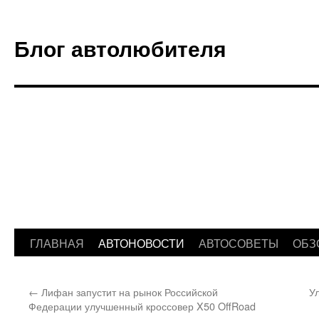
Блог автолюбителя
ГЛАВНАЯ
АВТОНОВОСТИ
АВТОСОВЕТЫ
ОБЗ
Перейти
к
←
Лифан запустит на рынок Российской
У
содержимому
Федерации улучшенный кроссовер X50 OffRoad