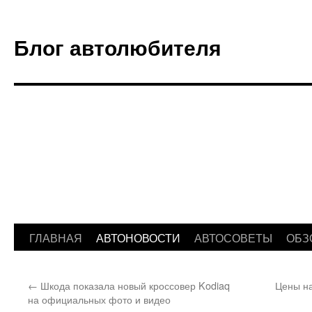
Блог автолюбителя
ГЛАВНАЯ
АВТОНОВОСТИ
АВТОСОВЕТЫ
ОБЗ
Перейти
к
←
Шкода показала новый кроссовер Kodiaq
Цены на
содержимому
на официальных фото и видео