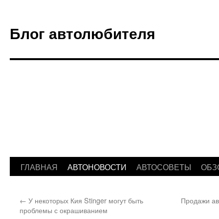
Блог автолюбителя
ГЛАВНАЯ
АВТОНОВОСТИ
АВТОСОВЕТЫ
ОБЗ
Перейти
к
←
У некоторых Кия Stinger могут быть
Продажи ав
содержимому
проблемы с окрашиванием‍