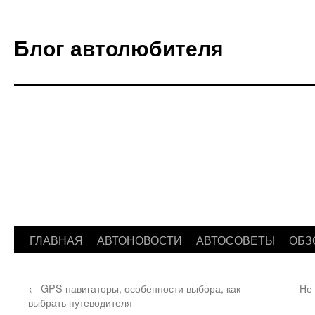
Блог автолюбителя
ГЛАВНАЯ
АВТОНОВОСТИ
АВТОСОВЕТЫ
ОБЗ
Перейти
к
←
GPS навигаторы, особенности выбора, как
Не 
содержимому
выбрать путеводителя