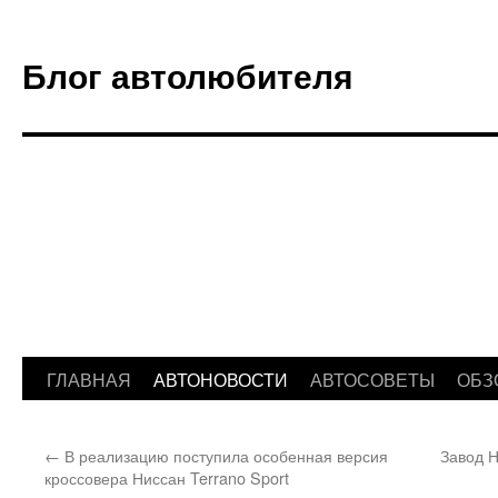
Блог автолюбителя
ГЛАВНАЯ
АВТОНОВОСТИ
АВТОСОВЕТЫ
ОБЗ
Перейти
к
←
В реализацию поступила особенная версия
Завод Н
содержимому
кроссовера Ниссан Terrano Sport