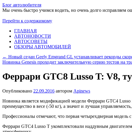
Блог автолюбителя
Мы очень быстро учимся водить, но очень долго исправляем о
Перейти к содержимому
ГЛАВНАЯ
АВТОНОВОСТИ
АВТОСОВЕТЫ
ОБЗОРЫ АВТОМОБИЛЕЙ
←
Новый седан Geely Emgrand GL устанавливает рекорды скор
Новинка Genesis проходит заключительную серию тестов на т
Феррари GTC8 Lusso T: V8, ту
Опубликовано
22.09.2016
автором
Apinews
Новинка является модификацией модели Феррари GTC4 Lusso и
преимущество в весе (-50 кг), а значит и лучшая управляемост
Профессионалы отмечают, что первая четырехдверная модель с 
Феррари GTC4 Lusso T укомплектовали наддувным двигателем 
атмосфернику.