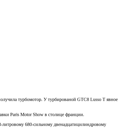
получила турбомотор. У турбированой GTC8 Lusso T явное
вки Paris Motor Show в столице франции.
,3-литровому 680-сильному двенадцатицилиндровому