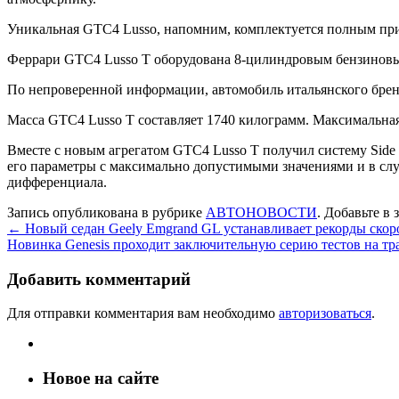
Уникальная GTC4 Lusso, напомним, комплектуется полным при
Феррари GTC4 Lusso Т оборудована 8-цилиндровым бензиновым 
По непроверенной информации, автомобиль итальянского бренда 
Масса GTC4 Lusso T составляет 1740 килограмм. Максимальная
Вместе с новым агрегатом GTC4 Lusso T получил систему Side 
его параметры с максимально допустимыми значениями и в сл
дифференциала.
Запись опубликована в рубрике
АВТОНОВОСТИ
. Добавьте в
←
Новый седан Geely Emgrand GL устанавливает рекорды скор
Новинка Genesis проходит заключительную серию тестов на т
Добавить комментарий
Для отправки комментария вам необходимо
авторизоваться
.
Новое на сайте