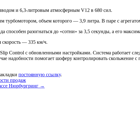
водом и 6,3-литровым атмосферным V12 в 680 сил.
турбомотором, объем которого — 3,9 литра. В паре с агрегато
способен разогнаться до «сотни» за 3,5 секунды, а его максима
 скорость — 335 км/ч.
Slip Control с обновленными настройками. Система работает сл
учае надобности помогает шоферу контролировать скольжение с
 закладки
постоянную ссылку
.
ости продаж
рассе Нюрбургринг
→