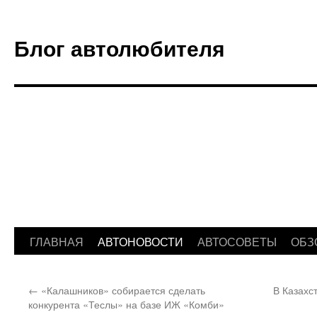
Блог автолюбителя
ГЛАВНАЯ
АВТОНОВОСТИ
АВТОСОВЕТЫ
ОБЗ
Перейти
к
←
«Калашников» собирается сделать
В Казахс
содержимому
конкурента «Теслы» на базе ИЖ «Комби»