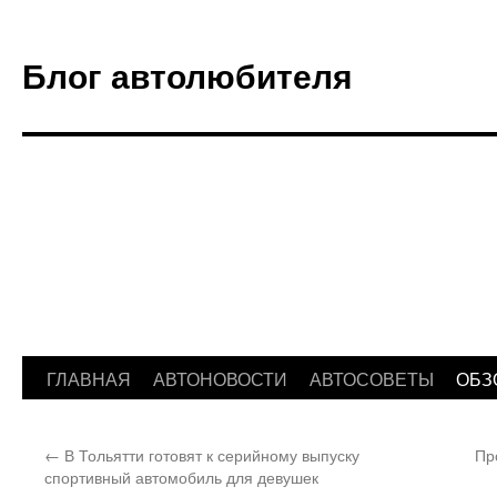
Блог автолюбителя
ГЛАВНАЯ
АВТОНОВОСТИ
АВТОСОВЕТЫ
ОБЗ
Перейти
к
←
В Тольятти готовят к серийному выпуску
Пр
содержимому
спортивный автомобиль для девушек