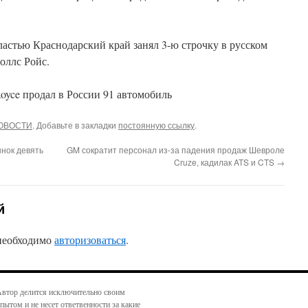
ластью Краснодарский край занял 3-ю строчку в русском
оллс Ройс.
ОВОСТИ
. Добавьте в закладки
постоянную ссылку
.
ынок девять
GM сократит персонал из-за падения продаж Шевроле
Cruze, кадилак ATS и CTS
→
й
 необходимо
авторизоваться
.
втор делится исключительно своим
пытом и не несет ответвенности за какие