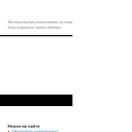
Мы очень быстро учимся водить, но очень
долго исправляем ошибки обучения.
Новое на сайте
Обустройство ультразвукового