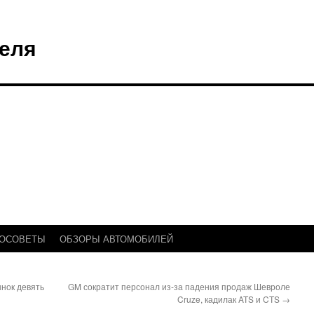
еля
ТОСОВЕТЫ
ОБЗОРЫ АВТОМОБИЛЕЙ
ынок девять
GM сократит персонал из-за падения продаж Шевроле
Cruze, кадилак ATS и CTS
→