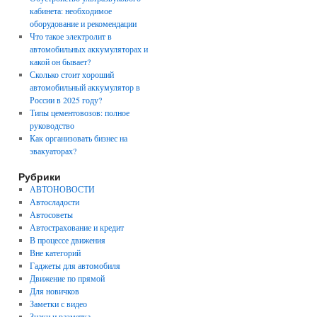
кабинета: необходимое
оборудование и рекомендации
Что такое электролит в
автомобильных аккумуляторах и
какой он бывает?
Сколько стоит хороший
автомобильный аккумулятор в
России в 2025 году?
Типы цементовозов: полное
руководство
Как организовать бизнес на
эвакуаторах?
Рубрики
АВТОНОВОСТИ
Автосладости
Автосоветы
Автострахование и кредит
В процессе движения
Вне категорий
Гаджеты для автомобиля
Движение по прямой
Для новичков
Заметки с видео
Знаки и разметка