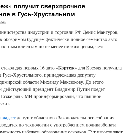
теж» получит сверхпрочное
ное в Гусь-Хрустальном
news
 министерства индустрии и торговли РФ Денис Мантуров,
 в обозримом будущем фактически полное семейство авто
 частным клиентам по не менее низким ценам, чем
Кортеж
стекол для первых 16 авто «
» для Кремля получила
з Гусь-Хрустального, принадлежащая депутату
димирской области Михаилу Максюкову. До этого
 и действующий президент Владимир Путин поедет
. Позже ряд СМИ проинформировали, что пышной
ежит.
»
владеет
депутат областного Законодательного собрания
водится по технологии с употреблением поликарбоната
озможность избежать образование осколков. Тут изготовляют