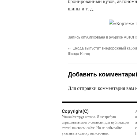
бронированный кузов, автоном
шины и т. д.
Запись опубликована в рубрике
АВТОН
←
Шкода выпустит внедорожный кабри
Шкода Karoq
Добавить комментари
Для отправки комментария вам
Copyright(C)
А
Уважайте труд автора. Я не требую
о
спрашивать моего согласия для публикации
л
статей на своем сайте. Но не забывайте
с
указывать ссылку на источник.
П