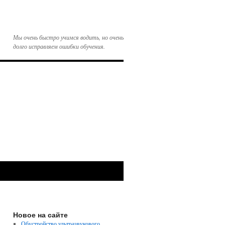
Мы очень быстро учимся водить, но очень
долго исправляем ошибки обучения.
Новое на сайте
Обустройство ультразвукового