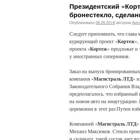
Президентский «Кор
бронестекло, сделан
Опубликовано
06.05.2018
автором
Api
Следует припомнить, что глава
Кортеж
курирующий проект «
»,
Кортеж
проекта «
» предложат и
у иностранных соперников.
Заказ на выпуск бронированных 
Магистраль ЛТД
компания «
» и
Законодательного Собрания Вла
предполагалось, что избранный
на новом авто на инаугурацию
церемонии в этот раз Путин изб
Магистраль ЛТД
Компанией «
Михаил Максюков. Стекло произ
и силиката, такой состав дает в