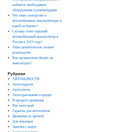
кабинета: необходимое
оборудование и рекомендации
Что такое электролит в
автомобильных аккумуляторах и
какой он бывает?
Сколько стоит хороший
автомобильный аккумулятор в
России в 2025 году?
Типы цементовозов: полное
руководство
Как организовать бизнес на
эвакуаторах?
Рубрики
АВТОНОВОСТИ
Автосладости
Автосоветы
Автострахование и кредит
В процессе движения
Вне категорий
Гаджеты для автомобиля
Движение по прямой
Для новичков
Заметки с видео
Знаки и разметка