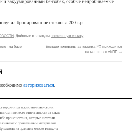
ный вакуумированный бензобак, особые непробиваемые
ОВОСТИ
. Добавьте в закладки
постоянную ссылку
.
олет на базе
Больше половины авторынка РФ приходится
на машины с АКПП
→
й
 необходимо
авторизоваться
.
втор делится исключительно своим
пытом и не несет ответвенности за какие
ибо происшествия, которые читатели
вязывают с прочитанным материалом.
рименять на практике можно только те