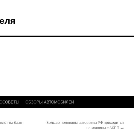
еля
ТОСОВЕТЫ
ОБЗОРЫ АВТОМОБИЛЕЙ
олет на базе
Больше половины авторынка РФ приходится
на машины с АКПП
→