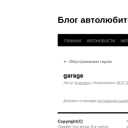
Блог автолюбит
ГЛАВНАЯ
АВТОНОВОСТИ
АВ
Перейти
к
←
Обустраиваем гараж
содержимому
garage
Автор:
Блоговод
|
Опубликовано
30.07.
Добавьте в закладки
постоянную ссылк
Copyright(C)
А
Уважайте труд автора. Я не требую
о