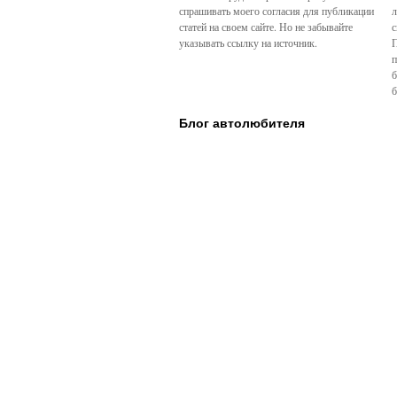
спрашивать моего согласия для публикации
л
статей на своем сайте. Но не забывайте
с
указывать ссылку на источник.
П
п
б
б
Блог автолюбителя