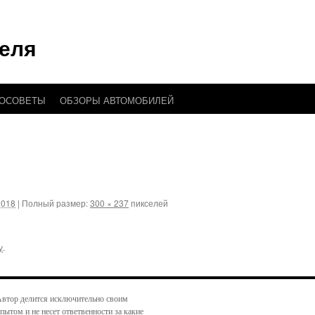
еля
ТОСОВЕТЫ
ОБЗОРЫ АВТОМОБИЛЕЙ
2018
|
Полный размер:
300 × 237
пикселей
у
.
втор делится исключительно своим
пытом и не несет ответвенности за какие