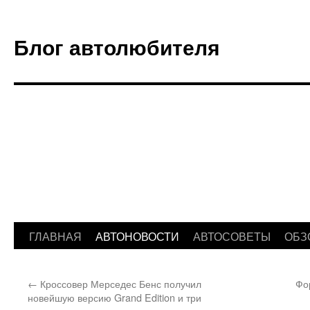
Блог автолюбителя
ГЛАВНАЯ
АВТОНОВОСТИ
АВТОСОВЕТЫ
ОБЗ
Перейти
к
←
Кроссовер Мерседес Бенс получил
Фо
содержимому
новейшую версию Grand Edition и три