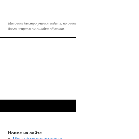
Мы очень быстро учимся водить, но очень
долго исправляем ошибки обучения.
Новое на сайте
Обустройство ультразвукового