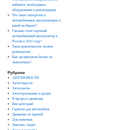
кабинета: необходимое
оборудование и рекомендации
Что такое электролит в
автомобильных аккумуляторах и
какой он бывает?
Сколько стоит хороший
автомобильный аккумулятор в
России в 2025 году?
Типы цементовозов: полное
руководство
Как организовать бизнес на
эвакуаторах?
Рубрики
АВТОНОВОСТИ
Автосладости
Автосоветы
Автострахование и кредит
В процессе движения
Вне категорий
Гаджеты для автомобиля
Движение по прямой
Для новичков
Заметки с видео
Знаки и разметка