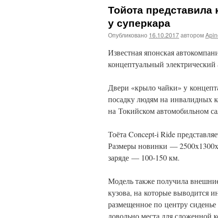
Тойота представила 
у суперкара
Опубликовано
16.10.2017
автором
Api
Известная японская автокомпан
концептуальный электрический а
Двери «крыло чайки» у концепта
посадку людям на инвалидных ко
на Токийском автомобильном са
Тоёта Concept-i Ride представля
Размеры новинки — 2500x1300x1
заряде — 100-150 км.
Модель также получила внешние
кузова, на которые выводится и
размещенное по центру сиденье 
довольно места для сложенной к