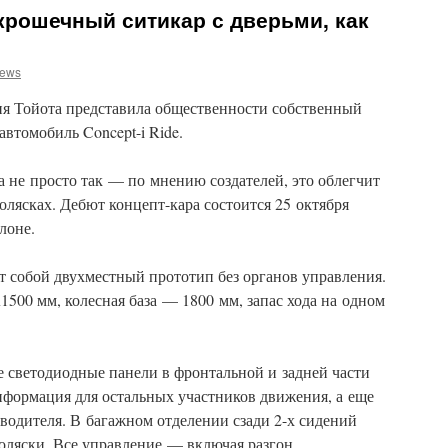
крошечный ситикар с дверьми, как
news
ия Тойота представила общественности собственный
втомобиль Concept-i Ride.
 не просто так — по мнению создателей, это облегчит
лясках. Дебют концепт-кара состоится 25 октября
лоне.
ет собой двухместный прототип без органов управления.
500 мм, колесная база — 1800 мм, запас хода на одном
 светодиодные панели в фронтальной и задней части
нформация для остальных участников движения, а еще
водителя. В багажном отделении сзади 2-х сидений
оляски. Все управление — включая разгон