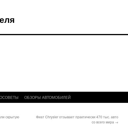
еля
ТОСОВЕТЫ
ОБЗОРЫ АВТОМОБИЛЕЙ
или скрытую
Фиат Chrysler отзывает практически 470 тыс. авто
со всего мира
→