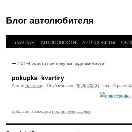
Блог автолюбителя
ГЛАВНАЯ
АВТОНОВОСТИ
АВТОСОВЕТЫ
ОБЗ
Перейти
к
←
ТОП-4 совета при покупке недвижимости
содержимому
pokupka_kvartiry
Автор:
Блоговод
|
Опубликовано
26.05.2020
|
Полный размер
Добавьте в закладки
постоянную ссылку
.