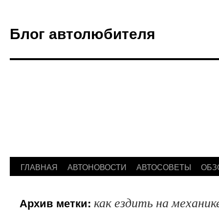
Блог автолюбителя
ГЛАВНАЯ
АВТОНОВОСТИ
АВТОСОВЕТЫ
ОБЗ
Перейти
к
как ездить на механик
Архив метки:
содержимому