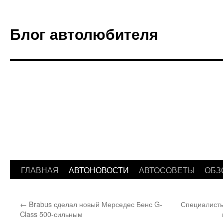
Блог автолюбителя
ГЛАВНАЯ
АВТОНОВОСТИ
АВТОСОВЕТЫ
ОБЗ
Перейти
к
←
Brabus сделал новый Мерседес Бенс G-
Специалисты
содержимому
Class 500-сильным‍