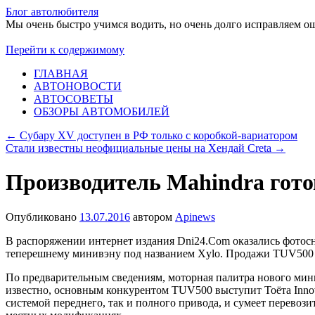
Блог автолюбителя
Мы очень быстро учимся водить, но очень долго исправляем о
Перейти к содержимому
ГЛАВНАЯ
АВТОНОВОСТИ
АВТОСОВЕТЫ
ОБЗОРЫ АВТОМОБИЛЕЙ
←
Субару XV доступен в РФ только с коробкой-вариатором
Стали известны неофициальные цены на Хендай Creta
→
Производитель Mahindra готов
Опубликовано
13.07.2016
автором
Apinews
В распоряжении интернет издания Dni24.Com оказались фото
теперешнему минивэну под названием Xylo. Продажи TUV500 на
По предварительным сведениям, моторная палитра нового минив
известно, основным конкурентом TUV500 выступит Тоёта Innov
системой переднего, так и полного привода, и сумеет перевози