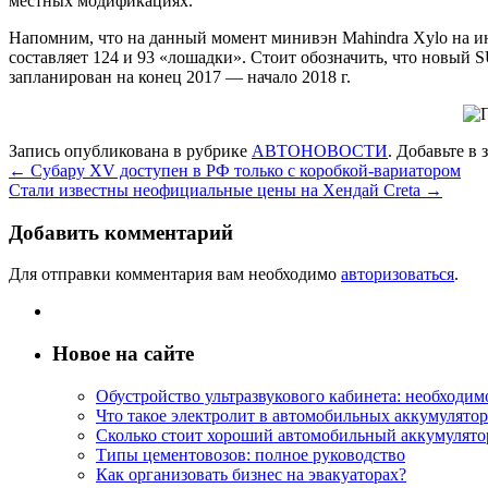
местных модификациях.
Напомним, что на данный момент минивэн Mahindra Xylo на 
составляет 124 и 93 «лошадки». Стоит обозначить, что новый 
запланирован на конец 2017 — начало 2018 г.
Запись опубликована в рубрике
АВТОНОВОСТИ
. Добавьте в
←
Субару XV доступен в РФ только с коробкой-вариатором
Стали известны неофициальные цены на Хендай Creta
→
Добавить комментарий
Для отправки комментария вам необходимо
авторизоваться
.
Новое на сайте
Обустройство ультразвукового кабинета: необходи
Что такое электролит в автомобильных аккумулятор
Сколько стоит хороший автомобильный аккумулятор
Типы цементовозов: полное руководство
Как организовать бизнес на эвакуаторах?