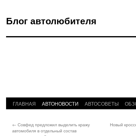
Блог автолюбителя
ГЛАВНАЯ
АВТОНОВОСТИ
АВТОСОВЕТЫ
ОБЗ
Перейти
к
←
Совфед предложил выделить кражу
Новый кросс
содержимому
автомобиля в отдельный состав