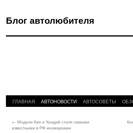
Блог автолюбителя
ГЛАВНАЯ
АВТОНОВОСТИ
АВТОСОВЕТЫ
ОБЗ
Перейти
к
←
Модели Кия и Хендай стали самыми
Ко
содержимому
известными в РФ иномарками