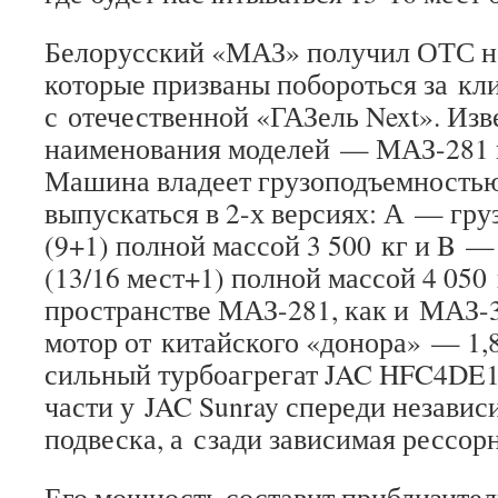
Белорусский «МАЗ» получил ОТС на
которые призваны побороться за кл
с отечественной «ГАЗель Next». Изв
наименования моделей — МАЗ-281 
Машина владеет грузоподъемностью 
выпускаться в 2-х версиях: А — гр
(9+1) полной массой 3 500 кг и B 
(13/16 мест+1) полной массой 4 050
пространстве МАЗ-281, как и МАЗ-3
мотор от китайского «донора» — 1,
сильный турбоагрегат JAC HFC4DE1
части у JAC Sunray спереди незави
подвеска, а сзади зависимая рессорн
Его мощность составит приблизител