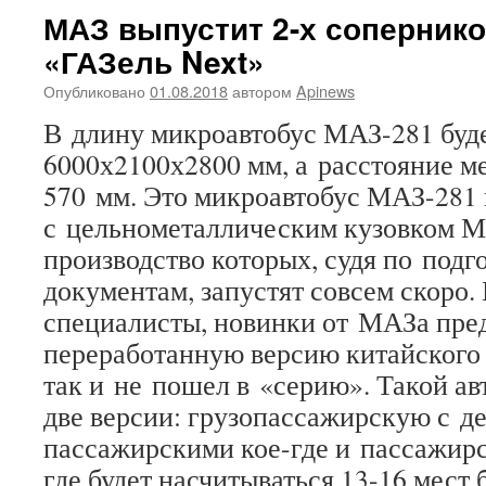
МАЗ выпустит 2-х соперник
«ГАЗель Next»‍
Опубликовано
01.08.2018
автором
Apinews
В длину микроавтобус МАЗ-281 буде
6000х2100х2800 мм, а расстояние 
570 мм. Это микроавтобус МАЗ-281
с цельнометаллическим кузовком М
производство которых, судя по под
документам, запустят совсем скоро.
специалисты, новинки от МАЗа пред
переработанную версию китайского 
так и не пошел в «серию». Такой а
две версии: грузопассажирскую с д
пассажирскими кое-где и пассажи
где будет насчитываться 13-16 мест б