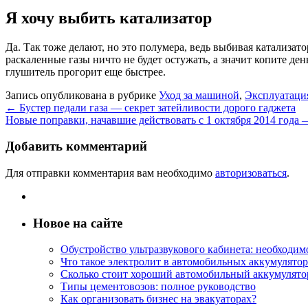
Я хочу выбить катализатор
Да. Так тоже делают, но это полумера, ведь выбивая катализат
раскаленные газы ничто не будет остужать, а значит копите ден
глушитель прогорит еще быстрее.
Запись опубликована в рубрике
Уход за машиной
,
Эксплуатаци
←
Бустер педали газа — секрет затейливости дорого гаджета
Новые поправки, начавшие действовать с 1 октября 2014 года
Добавить комментарий
Для отправки комментария вам необходимо
авторизоваться
.
Новое на сайте
Обустройство ультразвукового кабинета: необходи
Что такое электролит в автомобильных аккумулятор
Сколько стоит хороший автомобильный аккумулятор
Типы цементовозов: полное руководство
Как организовать бизнес на эвакуаторах?