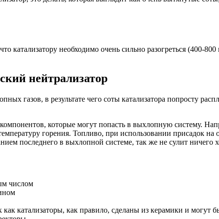
то катализатору необходимо очень сильно разогреться (400-800 г
еский нейтрализатор
ых газов, в результате чего соты катализатора попросту распл
 компонентов, которые могут попасть в выхлопную систему. На
пературу горения. Топливо, при использовании присадок на ос
нием последнего в выхлопной системе, так же не сулит ничего 
ым числом
зином
 как катализаторы, как правило, сделаны из керамики и могут б
рректоры