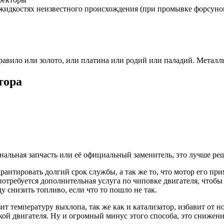
жидкостях неизвестного происхождения (при промывке форсунок
правило или золото, или платина или родий или паладий. Металлы
тора
альная запчасть или её официальный заменитель, это лучше реш
рантировать долгий срок службы, а так же то, что мотор его при
требуется дополнительная услуга по чиповке двигателя, чтобы 
у снизить топливо, если что то пошло не так.
 температуру выхлопа, так же как и катализатор, избавит от н
кой двигателя. Ну и огромный минус этого способа, это снижен