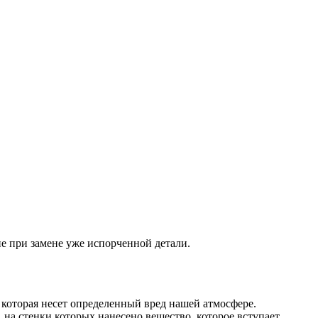
ие при замене уже испорченной детали.
, которая несет определенный вред нашей атмосфере.
, на стенки которых нанесено вещество, которое вступает