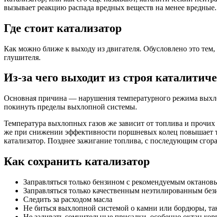
вызывает реакцию распада вредных веществ на менее вредные.
Где стоит катализатор
Как можно ближе к выходу из двигателя. Обусловлено это тем, ч
глушителя.
Из-за чего выходит из строя каталитич
Основная причина — нарушения температурного режима выхлопн
покинуть пределы выхлопной системы.
Температура выхлопных газов же зависит от топлива и прочих
же при снижении эффективности поршневых колец повышает тем
катализатор. Позднее зажигание топлива, с последующим сгора
Как сохранить катализатор
Заправляться только бензином с рекомендуемым октанов
Заправляться только качественным неэтилированным бе
Следить за расходом масла
Не биться выхлопной системой о камни или бордюры, так
Не заливать сомнительные присадки, особенно октан ко