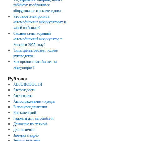
кабинета: необходимое
оборудование и рекомендации
Что такое электролит в
автомобильных аккумуляторах и
какой он бывает?
Сколько стоит хороший
автомобильный аккумулятор в
России в 2025 году?
Типы цементовозов: полное
руководство
Как организовать бизнес на
эвакуаторах?
Рубрики
АВТОНОВОСТИ
Автосладости
Автосоветы
Автострахование и кредит
В процессе движения
Вне категорий
Гаджеты для автомобиля
Движение по прямой
Для новичков
Заметки с видео
Знаки и разметка