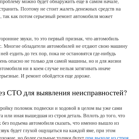
 проблему можно будет обнаружить еще в самом начале,
устранить. Поэтому не стоит жалеть денежных средств на
, так как потом серьезный ремонт автомобиля может
оронние звуки, то это первый признак, что автомобиль
ис. Многие обладатели автомобилей не отдают свою машину
ней ездить до тех пор, пока не остановятся где-нибудь
чень опасно не только для самой машины, но и для жизни
томобиля ни в коем случае нельзя затягивать иначе
ерьезные. И ремонт обойдется еще дороже.
ез СТО для выявления неисправностей?
-тройку поломок подвески и ходовой в целом вы уже сами
 та или иная вышедшая из строя деталь. Вплоть до того, что
 без подъема автомобиля сказать, что именно вышло из
 звук будет глухой ощущаться на каждой яме, при этом
Похожие, но более сильные толчки будут
при выходе из строя