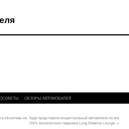
еля
ТОСОВЕТЫ
ОБЗОРЫ АВТОМОБИЛЕЙ
 в объективы на
Ауди представила концептуальный автомобиль на все
100% беспилотного лимузина Long Distance Lounge
→