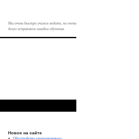
Мы очень быстро учимся водить, но очень
долго исправляем ошибки обучения.
Новое на сайте
Обустройство ультразвукового