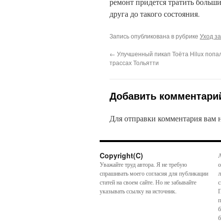
ремонт придется тратить больши
друга до такого состояния.
Запись опубликована в рубрике
Уход з
←
Улучшенный пикап Тоёта Hilux попал
трассах Тольятти
Добавить комментари
Для отправки комментария вам
Copyright(C)
А
Уважайте труд автора. Я не требую
о
спрашивать моего согласия для публикации
л
статей на своем сайте. Но не забывайте
с
указывать ссылку на источник.
П
п
б
б