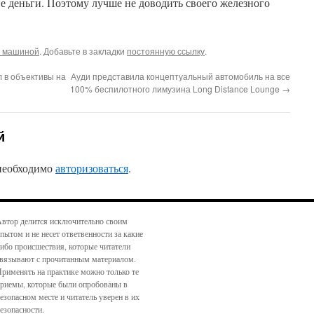
е деньги. Поэтому лучше не доводить своего железного
а машиной
. Добавьте в закладки
постоянную ссылку
.
 в объективы на
Ауди представила концептуальный автомобиль на все
100% беспилотного лимузина Long Distance Lounge
→
й
 необходимо
авторизоваться
.
втор делится исключительно своим
пытом и не несет ответвенности за какие
ибо происшествия, которые читатели
вязывают с прочитанным материалом.
рименять на практике можно только те
риемы, которые были опробованы в
езопасном месте и читатель уверен в их
езопасности.